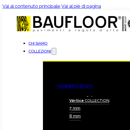
Vai al contenuto principale
Vai al piè di pagina
CHI SIAMO
COLLEZIONI
PAVIMENTI IN SPC
Vértice
COLLECTION
7 mm
8 mm