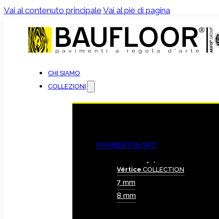
Vai al contenuto principale
Vai al piè di pagina
CHI SIAMO
COLLEZIONI
PAVIMENTI IN SPC
Vértice
COLLECTION
7 mm
8 mm