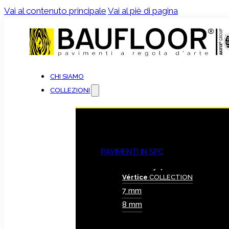
Vai al contenuto principale
Vai al piè di pagina
CHI SIAMO
COLLEZIONI
PAVIMENTI IN SPC
Vértice
COLLECTION
7 mm
8 mm