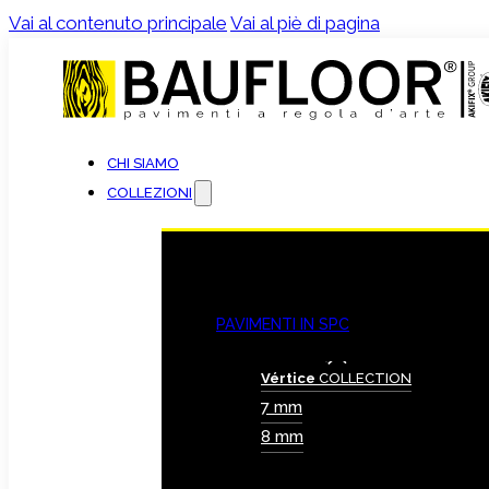
Vai al contenuto principale
Vai al piè di pagina
CHI SIAMO
COLLEZIONI
PAVIMENTI IN SPC
Vértice
COLLECTION
7 mm
8 mm