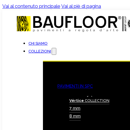
Vai al contenuto principale
Vai al piè di pagina
CHI SIAMO
COLLEZIONI
PAVIMENTI IN SPC
Vértice
COLLECTION
7 mm
8 mm