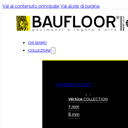
Vai al contenuto principale
Vai al piè di pagina
CHI SIAMO
COLLEZIONI
PAVIMENTI IN SPC
Vértice
COLLECTION
7 mm
8 mm