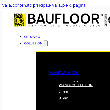
Vai al contenuto principale
Vai al piè di pagina
CHI SIAMO
COLLEZIONI
PAVIMENTI IN SPC
Vértice
COLLECTION
7 mm
8 mm